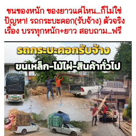
ขนของหนัก ของยาวแค่ไหน...ก็ไม่ใช่
ปัญหา! รถกระบะคอก(รับจ้าง) ตัวจริง
เรื่อง บรรทุกหนัก+ยาว สอบถาม...ฟรี