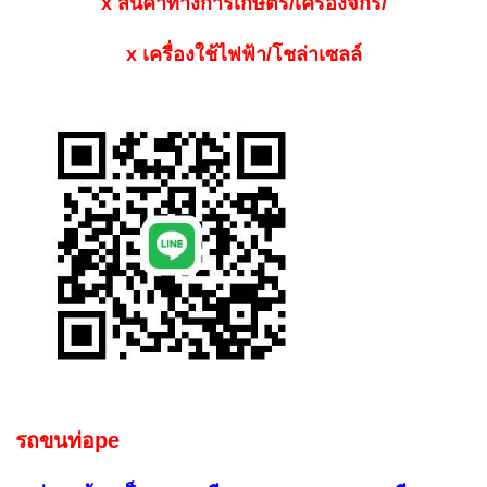
x สินค้าทางการเกษตร/เครื่องจักร/
x เครื่องใช้ไฟฟ้า/โชล่าเซลล์
รถขนท่อpe