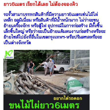
ยาว6เมตร เรียกได้เลย ไม่ต้องจองคิว
รถรั้วสามาบรรทกสินค้าที่มีความยาว6เมตรเช่นไม้ไผ่
เหล็ก อลูมิเนี่ยม หรือสินค้าที่มีน้ำหนักมาก ไม่ว่าจะขน
ย้ายเครื่องจักร หรือตู้ไฟ อุปกรณ์ในการก่อสร้าง มีทั้งชิ้น
เล็กชิ้นใหญ่ หรือว่าจะเป็นย้ายแค้มคนงานก่อสร้างหรือจะ
ย้ายไซส์ไปยังที่อื่นในเขตกรุงเทพฯ-หรือปริมลฑลหรือจะ
เป็นต่างจังหวัด