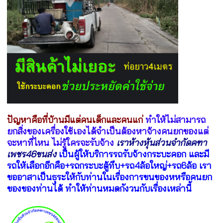
ปัญหาคือที่บ้านมีแต่คนเด็กและคนแก่
ทำให้ไม่สามารถ
ยกสิ่งของเครื่องใช้เองได้จำเป็นต้องหาจ้างคนยกของแต่
จะหาที่ไหน ไม่รู้ใครจะรับจ้าง
เราห้างหุ้นส่วนจำกัดคฑา
เพชร46ขนส่ง
เป็นผู้ให้บริการรถรับจ้างกระบะคอก และมี
รถให้เลือกอีกคือ+รถกระบะตู้ทึบ+รถ4ล้อใหญ่+รถ6ล้อ เรา
ขออาสาเป็นธุระให้กับท่านในเรื่องการขนของหหรือคนยก
ของของท่านได้ ทำให้ท่านหมดกังวนกับเรื่องเหล่านี้