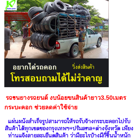
รถขนยางรถยนต์
งบน้อยขนสินค้ายาว3.50เมตร
กระบะคอก ช่วยลดค่าใช้จ่าย
แผ่นผนังสำเร็จรูปสามารถให้รถรับจ้างกระบะคอกไปรับ
สินค้าได้ทุกเขตของกรุงเทพฯ+ปริมลฑล+ต่างจังหวัด เพียง
ท่านแจ้งลายละเอีนดสินค้า ว่ามีอะไรบ้างมีกี่ชิ้นน้ำหนัก