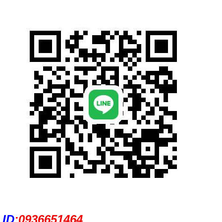
ID
:
0936651464