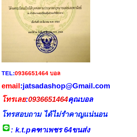
TEL:
0936651464
บอล
email
:jatsadashop@Gmail.com
โทรเลย
:
0936651464
คุณบอล
โทรสอบถาม ได้ไม่รำคาญแน่นอน
: k.t.pคฑาเพชร 64ขนส่ง