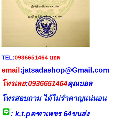
TEL:
0936651464
บอล
email
:jatsadashop@Gmail.com
โทรเลย
:
0936651464
คุณบอล
โทรสอบถาม ได้ไม่รำคาญแน่นอน
: k.t.pคฑาเพชร 64ขนส่ง