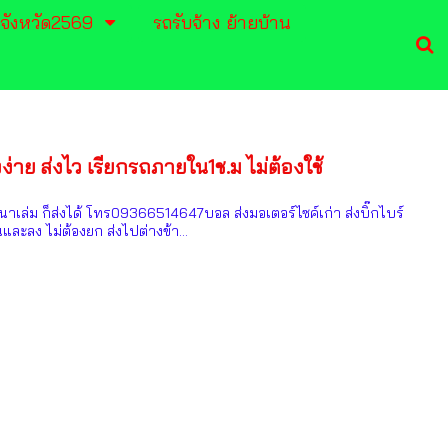
งจังหวัด2569
รถรับจ้าง ย้ายบ้าน
งง่าย ส่งไว เรียกรถภายใน1ช.ม ไม่ต้องใช้
เนาเล่ม ก็ส่งได้ โทร09366514647บอล ส่งมอเตอร์ไซค์เก่า ส่งบิ๊กไบร์
และลง ไม่ต้องยก ส่งไปต่างข้า...