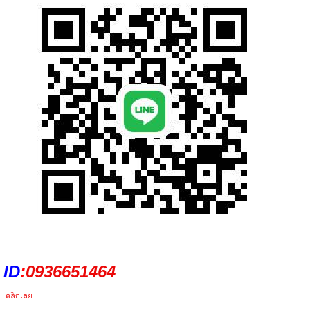
ID
:
0936651464
คลิกเลย